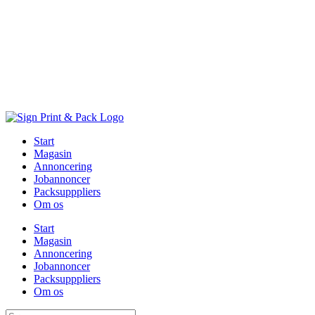
Skip
to
content
Start
Magasin
Annoncering
Jobannoncer
Packsupppliers
Om os
Start
Magasin
Annoncering
Jobannoncer
Packsupppliers
Om os
Søg