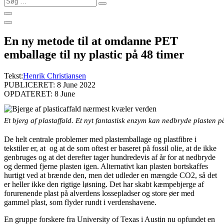
…
En ny metode til at omdanne PET
emballage til ny plastic på 48 timer
Tekst:
Henrik Christiansen
PUBLICERET: 8 June 2022
OPDATERET: 8 June
Et bjerg af plastaffald. Et nyt fantastisk enzym kan nedbryde plasten
De helt centrale problemer med plastemballage og plastfibre i
tekstiler er, at og at de som oftest er baseret på fossil olie, at de ikke
genbruges og at det derefter tager hundredevis af år for at nedbryde
og dermed fjerne plasten igen. Alternativt kan plasten bortskaffes
hurtigt ved at brænde den, men det udleder en mængde CO2, så det
er heller ikke den rigtige løsning. Det har skabt kæmpebjerge af
forurenende plast på alverdens lossepladser og store øer med
gammel plast, som flyder rundt i verdenshavene.
En gruppe forskere fra University of Texas i Austin nu opfundet en