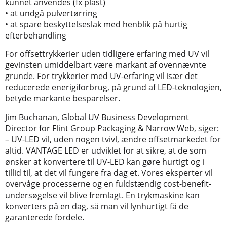
kunnet anvendes (fx plast)
• at undgå pulvertørring
• at spare beskyttelseslak med henblik på hurtig
efterbehandling
For offsettrykkerier uden tidligere erfaring med UV vil
gevinsten umiddelbart være markant af ovennævnte
grunde. For trykkerier med UV-erfaring vil især det
reducerede enerigiforbrug, på grund af LED-teknologien,
betyde markante besparelser.
Jim Buchanan, Global UV Business Development
Director for Flint Group Packaging & Narrow Web, siger:
– UV-LED vil, uden nogen tvivl, ændre offsetmarkedet for
altid. VANTAGE LED er udviklet for at sikre, at de som
ønsker at konvertere til UV-LED kan gøre hurtigt og i
tillid til, at det vil fungere fra dag et. Vores eksperter vil
overvåge processerne og en fuldstændig cost-benefit-
undersøgelse vil blive fremlagt. En trykmaskine kan
konverters på en dag, så man vil lynhurtigt få de
garanterede fordele.