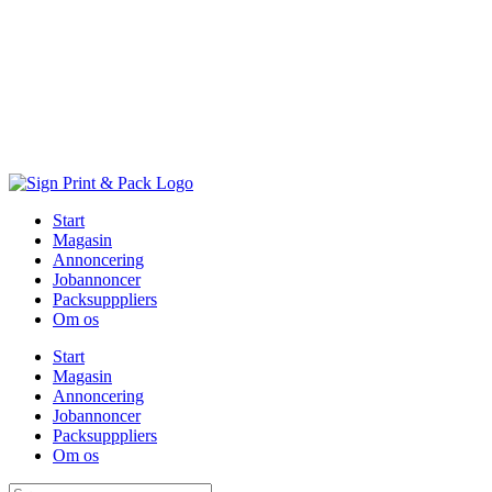
Skip
to
content
Start
Magasin
Annoncering
Jobannoncer
Packsupppliers
Om os
Start
Magasin
Annoncering
Jobannoncer
Packsupppliers
Om os
Søg