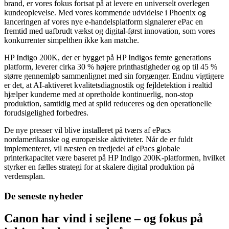
brand, er vores fokus fortsat på at levere en universelt overlegen
kundeoplevelse. Med vores kommende udvidelse i Phoenix og
lanceringen af vores nye e-handelsplatform signalerer ePac en
fremtid med uafbrudt vækst og digital-først innovation, som vores
konkurrenter simpelthen ikke kan matche.
HP Indigo 200K, der er bygget på HP Indigos femte generations
platform, leverer cirka 30 % højere printhastigheder og op til 45 %
større gennemløb sammenlignet med sin forgænger. Endnu vigtigere
er det, at AI-aktiveret kvalitetsdiagnostik og fejldetektion i realtid
hjælper kunderne med at opretholde kontinuerlig, non-stop
produktion, samtidig med at spild reduceres og den operationelle
forudsigelighed forbedres.
De nye presser vil blive installeret på tværs af ePacs
nordamerikanske og europæiske aktiviteter. Når de er fuldt
implementeret, vil næsten en tredjedel af ePacs globale
printerkapacitet være baseret på HP Indigo 200K-platformen, hvilket
styrker en fælles strategi for at skalere digital produktion på
verdensplan.
De seneste nyheder
Canon har vind i sejlene – og fokus på