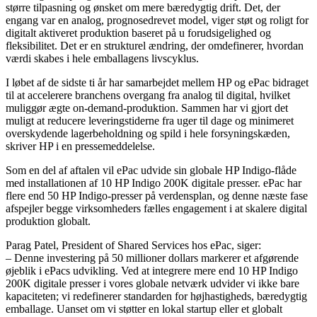
større tilpasning og ønsket om mere bæredygtig drift. Det, der
engang var en analog, prognosedrevet model, viger støt og roligt for
digitalt aktiveret produktion baseret på u forudsigelighed og
fleksibilitet. Det er en strukturel ændring, der omdefinerer, hvordan
værdi skabes i hele emballagens livscyklus.
I løbet af de sidste ti år har samarbejdet mellem HP og ePac bidraget
til at accelerere branchens overgang fra analog til digital, hvilket
muliggør ægte on-demand-produktion. Sammen har vi gjort det
muligt at reducere leveringstiderne fra uger til dage og minimeret
overskydende lagerbeholdning og spild i hele forsyningskæden,
skriver HP i en pressemeddelelse.
Som en del af aftalen vil ePac udvide sin globale HP Indigo-flåde
med installationen af 10 HP Indigo 200K digitale presser. ePac har
flere end 50 HP Indigo-presser på verdensplan, og denne næste fase
afspejler begge virksomheders fælles engagement i at skalere digital
produktion globalt.
Parag Patel, President of Shared Services hos ePac, siger:
– Denne investering på 50 millioner dollars markerer et afgørende
øjeblik i ePacs udvikling. Ved at integrere mere end 10 HP Indigo
200K digitale presser i vores globale netværk udvider vi ikke bare
kapaciteten; vi redefinerer standarden for højhastigheds, bæredygtig
emballage. Uanset om vi støtter en lokal startup eller et globalt