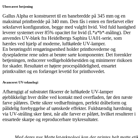
Ubesværet betjening
Gallus Alpha er konstrueret til en banebredde på 345 mm og en
maksimal printbredde på 340 mm. Den fås i enten en firefarvet eller
seksfarvet konfiguration, begge med valgfri hvid. Ved fuld hastighed
leverer systemet over 85% opacitet for hvid (L*a*b*-måling). Der
anvendes UV-blæk fra Heidelbergs Saphira UA01-serie, som
hærdes ved hjælp af moderne, luftkølede UV-lamper.
En berøringsfri rengøringsenhed holder printhovederne og
dysepladerne rene uden at berøre sarte komponenter. Det forenkler
betjeningen, reducerer vedligeholdelsestiden og minimerer risikoen
for skader. Resultatet er højere procespålidelighed, ensartet
printkvalitet og en forlænget levetid for printhovedet.
Avanceret UV-teknologi
Afhængigt af substratet fikserer de luftkølede UV-lamper
øjeblikkeligt hver dråbe ved kontakt med overfladen, før den næste
farve påføres. Dette sikrer vedhæftningen, perfekt dråbeform og
pålidelig forebyggelse af uønskede effekter. Fuldstændig hærdning
via UV-stråling sker først, når alle farver er påført, hvilket resulterer i
ensartede skarpe og reproducerbare trykresultater.
Med deres nye MatteJet-teknologi kan der printes helt matte etike