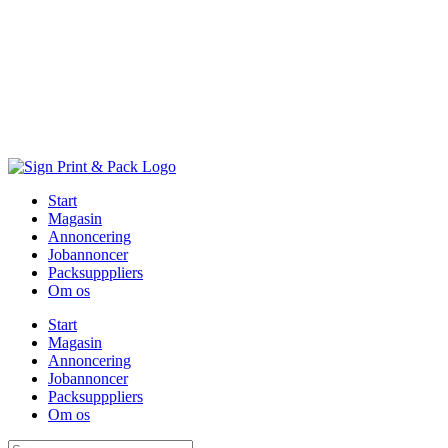
Skip
to
content
Start
Magasin
Annoncering
Jobannoncer
Packsupppliers
Om os
Start
Magasin
Annoncering
Jobannoncer
Packsupppliers
Om os
Søg