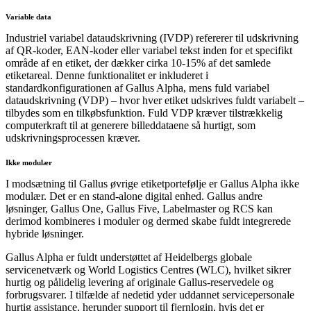
Variable data
Industriel variabel dataudskrivning (IVDP) refererer til udskrivning
af QR-koder, EAN-koder eller variabel tekst inden for et specifikt
område af en etiket, der dækker cirka 10-15% af det samlede
etiketareal. Denne funktionalitet er inkluderet i
standardkonfigurationen af Gallus Alpha, mens fuld variabel
dataudskrivning (VDP) – hvor hver etiket udskrives fuldt variabelt –
tilbydes som en tilkøbsfunktion. Fuld VDP kræver tilstrækkelig
computerkraft til at generere billeddataene så hurtigt, som
udskrivningsprocessen kræver.
Ikke modulær
I modsætning til Gallus øvrige etiketportefølje er Gallus Alpha ikke
modulær. Det er en stand-alone digital enhed. Gallus andre
løsninger, Gallus One, Gallus Five, Labelmaster og RCS kan
derimod kombineres i moduler og dermed skabe fuldt integrerede
hybride løsninger.
Gallus Alpha er fuldt understøttet af Heidelbergs globale
servicenetværk og World Logistics Centres (WLC), hvilket sikrer
hurtig og pålidelig levering af originale Gallus-reservedele og
forbrugsvarer. I tilfælde af nedetid yder uddannet servicepersonale
hurtig assistance, herunder support til fjernlogin, hvis det er