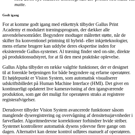
matte.
Godt igang
For at komme godt igang med etikettryk tilbyder Gallus Print
Academy et modulært træningsprogram, der dækker alle
anvendelsesområder. Begyndere modtager målrettet støtte, når de
skifter fra konventionel printning til hybrid- eller inkjetteknologier,
mens erfarne brugere kan uddybe deres ekspertise inden for
eksisterende Gallus-systemer. Al træning finder sted on-site, direkte
på produktionsudstyret, for at få den mest praktiske oplevelse.
Gallus Alpha tilbyder en række valgfrie funktioner, der er designet
til at forenkle betjeningen for både begyndere og erfarne operatører.
Et højdepunkt er Vision System, som automatisk visualiserer
udskriftsbilledet på Human Machine Interface (HMI). Det giver en
kontinuerligt opdateret live kameravisning af den igangværende
produktion, som gør det muligt for operatøren straks at registrere
registerafvigelser.
Derudover tilbyder Vision System avancerede funktioner såsom
manglende dyseregistrering og overvågning af densitetsujævnheder i
farveflader. Algoritmedrevne korrektioner forhindrer hvide striber.
Systemet kontrollerer automatisk dysens ydeevne flere gange om
dagen. Alternativt kan denne kontrol udføres manuelt af operatøren.