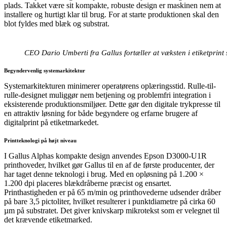
plads. Takket være sit kompakte, robuste design er maskinen nem at
installere og hurtigt klar til brug. For at starte produktionen skal den
blot fyldes med blæk og substrat.
CEO Dario Umberti fra Gallus fortæller at væksten i etiketprint s
Begyndervenlig systemarkitektur
Systemarkitekturen minimerer operatørens oplæringsstid. Rulle-til-
rulle-designet muliggør nem betjening og problemfri integration i
eksisterende produktionsmiljøer. Dette gør den digitale trykpresse til
en attraktiv løsning for både begyndere og erfarne brugere af
digitalprint på etiketmarkedet.
Printteknologi på højt niveau
I Gallus Alphas kompakte design anvendes Epson D3000-U1R
printhoveder, hvilket gør Gallus til en af de første producenter, der
har taget denne teknologi i brug. Med en opløsning på 1.200 ×
1.200 dpi placeres blækdråberne præcist og ensartet.
Printhastigheden er på 65 m/min og printhovederne udsender dråber
på bare 3,5 pictoliter, hvilket resulterer i punktdiametre på cirka 60
µm på substratet. Det giver knivskarp mikrotekst som er velegnet til
det krævende etiketmarked.