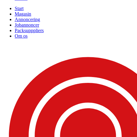
Start
Magasin
Annoncering
Jobannoncer
Packsupppliers
Om os