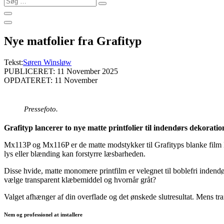
…
Nye matfolier fra Grafityp
Tekst:
Søren Winsløw
PUBLICERET: 11 November 2025
OPDATERET: 11 November
Pressefoto.
Grafityp lancerer to nye matte printfolier til indendørs dekoratio
Mx113P og Mx116P er de matte modstykker til Grafityps blanke film M
lys eller blænding kan forstyrre læsbarheden.
Disse hvide, matte monomere printfilm er velegnet til boblefri inden
vælge transparent klæbemiddel og hvornår gråt?
Valget afhænger af din overflade og det ønskede slutresultat. Mens tr
Nem og professionel at installere