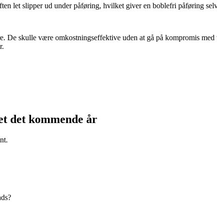
ten let slipper ud under påføring, hvilket giver en boblefri påføring sel
ere. De skulle være omkostningseffektive uden at gå på kompromis med v
r.
kjet det kommende år
nt.
ads?