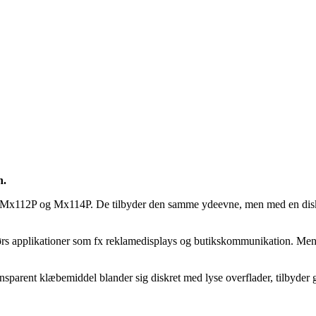
n.
x112P og Mx114P. De tilbyder den samme ydeevne, men med en diskret, i
dørs applikationer som fx reklamedisplays og butikskommunikation. Men 
ansparent klæbemiddel blander sig diskret med lyse overflader, tilbyde