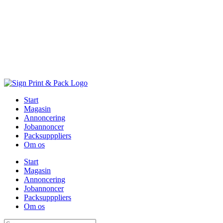
Skip
to
content
Start
Magasin
Annoncering
Jobannoncer
Packsupppliers
Om os
Start
Magasin
Annoncering
Jobannoncer
Packsupppliers
Om os
Søg