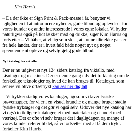
Kim Harris.
– Da der ikke er Sign Print & Pack-messe i år, benytter vi
lejligheden til at introducere nyheder, gode tilbud og oplevelser for
vores kunder og andre interesserede i vores egne lokaler. Vi byder
naturligvis også på lidt lækker mad og drikke, siger Kim Harris og
fortsætter – Vi håber, at vi ligesom sidst, at kunne tiltrække gæster
fra hele landet, der er i hvert fald både noget nyt og noget
spændende at opleve og selvfølgelig gode tilbud.
Nyt katalog fra vikiallo
Der er nu udgivet et nyt 124 siders katalog fra vikiallo, med
løsninger og maskiner. Der er denne gang udvidet forklaring om de
forskellige teknologier og hvad de kan bruges til. Kataloget, som
senere vil blive offsettrykt
kan ses her digitalt
.
– Vi trykker stadig vores kataloger, ligesom vi laver fysiske
prøvemapper, for vi er i en visuel branche og mange bruger stadig
fysiske tryksager og det gør vi også selv. Udover det nye katalog har
vi også to tidligere kataloger, et med materialer og et andet med
værktøj. Det er ofte vi selv bruger det i dagligdagen og mange af
vores kunder referer til det, så vi fortsætter med at få dem trykt,
fortæller Kim Harris.