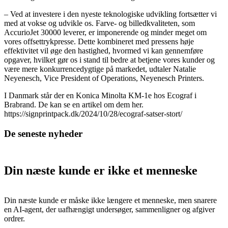
– Ved at investere i den nyeste teknologiske udvikling fortsætter vi
med at vokse og udvikle os. Farve- og billedkvaliteten, som
AccurioJet 30000 leverer, er imponerende og minder meget om
vores offsettrykpresse. Dette kombineret med pressens høje
effektivitet vil øge den hastighed, hvormed vi kan gennemføre
opgaver, hvilket gør os i stand til bedre at betjene vores kunder og
være mere konkurrencedygtige på markedet, udtaler Natalie
Neyenesch, Vice President of Operations, Neyenesch Printers.
I Danmark står der en Konica Minolta KM-1e hos Ecograf i
Brabrand. De kan se en artikel om dem her.
https://signprintpack.dk/2024/10/28/ecograf-satser-stort/
De seneste nyheder
Din næste kunde er ikke et menneske
Din næste kunde er måske ikke længere et menneske, men snarere
en AI-agent, der uafhængigt undersøger, sammenligner og afgiver
ordrer.