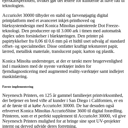
ejerskabsperioden, hvilket gør det lettere for kunderne at have råd til
teknologien.
AccurioJet 30000 tilbyder en stabil og farvenøjagtig digital
printplatform med et avanceret inkjet-printhoved og
blæksystemdesign med Konica Minoltas patenterede Dot Freeze-
teknologi. Den producerer op til 3.000 ark i timen med automatisk
duplex uden forsinkelser i blæktørringen. Den printer på
papirtykkelser fra 0,06 til 0,6 mm på et hidtil uset udvalg af standard
offset- og specialmedier. Disse omfatter kraftigt tekstureret papir,
lærred, metallisk materiale, translucent papir, karton og plastik.
Konica Minolta understreger, at der er tænkt mere brugervenlighed
ind i maskinen med de nyeste værktøjer inden for
fjerndiagnosticering med augmented reality-værktøjer samt indlejret
maskinlæring.
Første implementering
Neyenesch Printers, en 125 år gammel familieejet printvirksomhed,
der betjener en bred vifte af kunder i San Diego i Californien, er en
af de første til at købe AccurioJet 30000. De har desuden også
erhvervet Konica Minoltas AccurioShine 3600 til digital forædling.
Printeren, som er et perfekt supplement til AccurioJet 30000, vil give
Neyenesch Printers mulighed for at bringe sine spot UV-projekter
internt og derved udvide deres forretning.