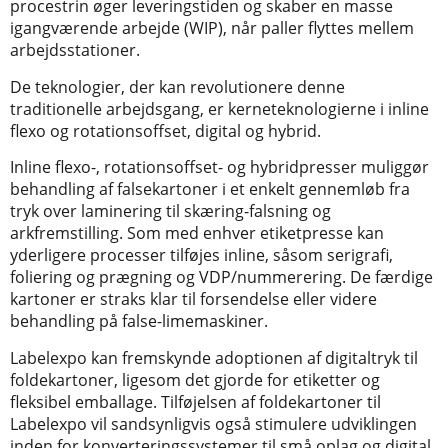
procestrin øger leveringstiden og skaber en masse
igangværende arbejde (WIP), når paller flyttes mellem
arbejdsstationer.
De teknologier, der kan revolutionere denne
traditionelle arbejdsgang, er kerneteknologierne i inline
flexo og rotationsoffset, digital og hybrid.
Inline flexo-, rotationsoffset- og hybridpresser muliggør
behandling af falsekartoner i et enkelt gennemløb fra
tryk over laminering til skæring-falsning og
arkfremstilling. Som med enhver etiketpresse kan
yderligere processer tilføjes inline, såsom serigrafi,
foliering og prægning og VDP/nummerering. De færdige
kartoner er straks klar til forsendelse eller videre
behandling på false-limemaskiner.
Labelexpo kan fremskynde adoptionen af digitaltryk til
foldekartoner, ligesom det gjorde for etiketter og
fleksibel emballage. Tilføjelsen af foldekartoner til
Labelexpo vil sandsynligvis også stimulere udviklingen
inden for konverteringssystemer til små oplag og digital