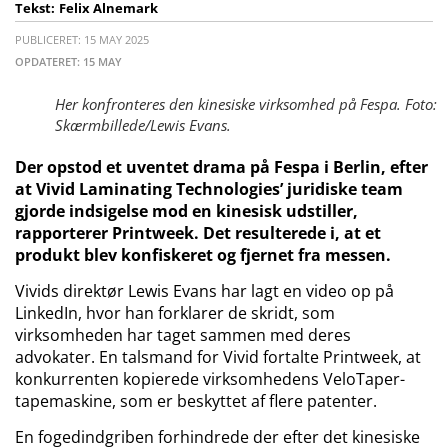
Tekst:
Felix Alnemark
PUBLICERET: 15 MAY 2025
OPDATERET: 15 MAY
Her konfronteres den kinesiske virksomhed på Fespa. Foto:
Skærmbillede/Lewis Evans.
Der opstod et uventet drama på Fespa i Berlin, efter
at Vivid Laminating Technologies’ juridiske team
gjorde indsigelse mod en kinesisk udstiller,
rapporterer Printweek. Det resulterede i, at et
produkt blev konfiskeret og fjernet fra messen.
Vivids direktør Lewis Evans har lagt en video op på
LinkedIn, hvor han forklarer de skridt, som
virksomheden har taget sammen med deres
advokater. En talsmand for Vivid fortalte Printweek, at
konkurrenten kopierede virksomhedens VeloTaper-
tapemaskine, som er beskyttet af flere patenter.
En fogedindgriben forhindrede der efter det kinesiske