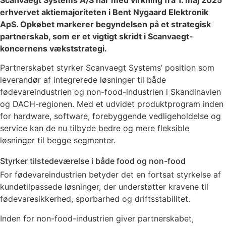
Scanvaegt Systems A/S har med virkning fra 1. maj 2025
erhvervet aktiemajoriteten i Bent Nygaard Elektronik
ApS. Opkøbet markerer begyndelsen på et strategisk
partnerskab, som er et vigtigt skridt i Scanvaegt-
koncernens vækststrategi.
Partnerskabet styrker Scanvaegt Systems’ position som
leverandør af integrerede løsninger til både
fødevareindustrien og non-food-industrien i Skandinavien
og DACH-regionen. Med et udvidet produktprogram inden
for hardware, software, forebyggende vedligeholdelse og
service kan de nu tilbyde bedre og mere fleksible
løsninger til begge segmenter.
Styrker tilstedeværelse i både food og non-food
For fødevareindustrien betyder det en fortsat styrkelse af
kundetilpassede løsninger, der understøtter kravene til
fødevaresikkerhed, sporbarhed og driftsstabilitet.
Inden for non-food-industrien giver partnerskabet,