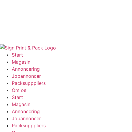
Skip
to
content
Start
Magasin
Annoncering
Jobannoncer
Packsupppliers
Om os
Start
Magasin
Annoncering
Jobannoncer
Packsupppliers