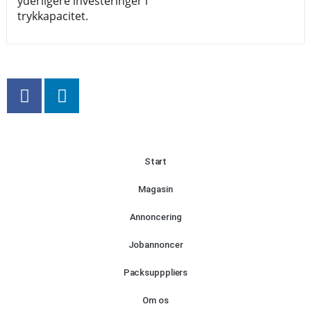
yderligere investeringer i
trykkapacitet.
Start
Magasin
Annoncering
Jobannoncer
Packsupppliers
Om os