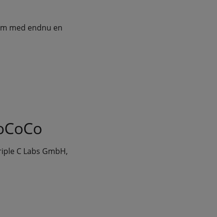
æum med endnu en
CoCoCo
riple C Labs GmbH,