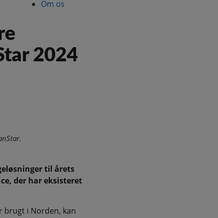
Om os
re
Star 2024
anStar.
eløsninger til årets
e, der har eksisteret
er brugt i Norden, kan