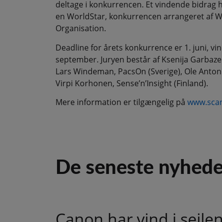
deltage i konkurrencen. Et vindende bidrag h
en WorldStar, konkurrencen arrangeret af W
Organisation.
Deadline for årets konkurrence er 1. juni, vi
september. Juryen består af Ksenija Garbaz
Lars Windeman, PacsOn (Sverige), Ole Anton 
Virpi Korhonen, Sense’n’Insight (Finland).
Mere information er tilgængelig på
www.scan
De seneste nyhede
Canon har vind i sejle