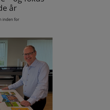
de år
n inden for