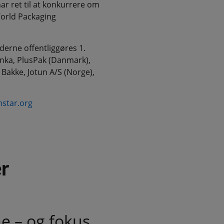
ar ret til at konkurrere om
orld Packaging
nderne offentliggøres 1.
enka, PlusPak (Danmark),
Bakke, Jotun A/S (Norge),
star.org
r
ne – og fokus