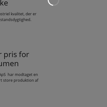
rke
riel kvalitet, der er
odstandsdygtighed.
pris for
olumen
l ApS har modtaget en
t store produktion af