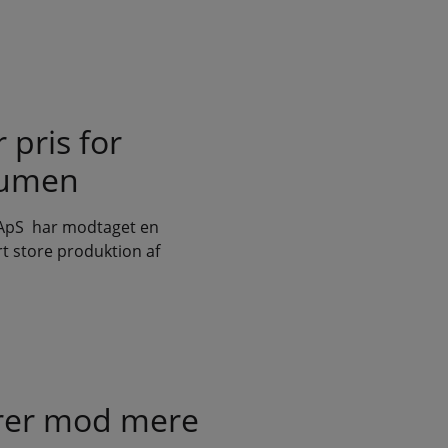
pris for
olumen
l ApS har modtaget en
t store produktion af
tyrer mod mere