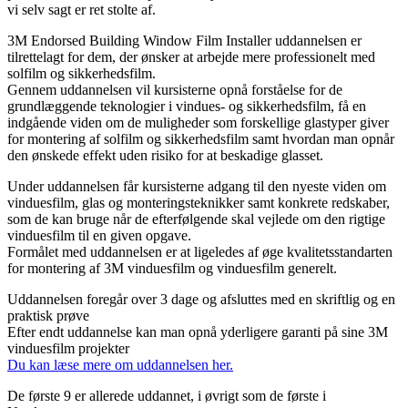
vi selv sagt er ret stolte af.
3M Endorsed Building Window Film Installer uddannelsen er
tilrettelagt for dem, der ønsker at arbejde mere professionelt med
solfilm og sikkerhedsfilm.
Gennem uddannelsen vil kursisterne opnå forståelse for de
grundlæggende teknologier i vindues- og sikkerhedsfilm, få en
indgående viden om de muligheder som forskellige glastyper giver
for montering af solfilm og sikkerhedsfilm samt hvordan man opnår
den ønskede effekt uden risiko for at beskadige glasset.
Under uddannelsen får kursisterne adgang til den nyeste viden om
vinduesfilm, glas og monteringsteknikker samt konkrete redskaber,
som de kan bruge når de efterfølgende skal vejlede om den rigtige
vinduesfilm til en given opgave.
Formålet med uddannelsen er at ligeledes af øge kvalitetsstandarten
for montering af 3M vinduesfilm og vinduesfilm generelt.
Uddannelsen foregår over 3 dage og afsluttes med en skriftlig og en
praktisk prøve
Efter endt uddannelse kan man opnå yderligere garanti på sine 3M
vinduesfilm projekter
Du kan læse mere om uddannelsen her.
De første 9 er allerede uddannet, i øvrigt som de første i