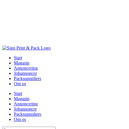
Skip
to
content
Start
Magasin
Annoncering
Jobannoncer
Packsupppliers
Om os
Start
Magasin
Annoncering
Jobannoncer
Packsupppliers
Om os
Søg