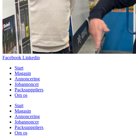
Facebook
Linkedin
Start
Magasin
Annoncering
Jobannoncer
Packsupppliers
Om os
Start
Magasin
Annoncering
Jobannoncer
Packsupppliers
Om os