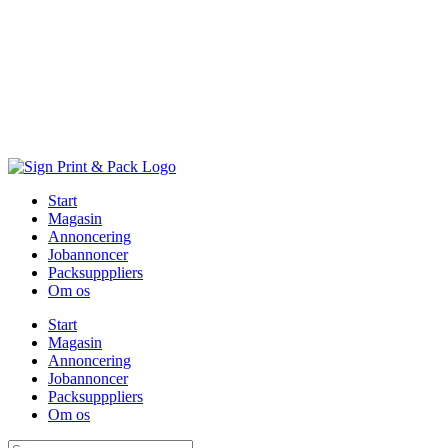
Skip
to
content
Start
Magasin
Annoncering
Jobannoncer
Packsupppliers
Om os
Start
Magasin
Annoncering
Jobannoncer
Packsupppliers
Om os
Søg