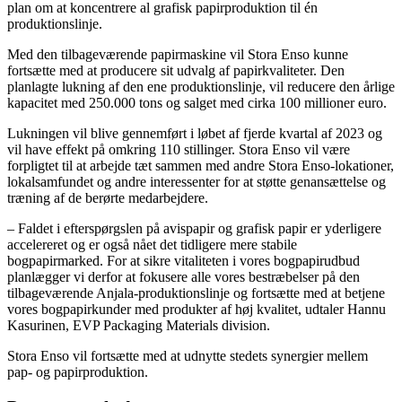
plan om at koncentrere al grafisk papirproduktion til én
produktionslinje.
Med den tilbageværende papirmaskine vil Stora Enso kunne
fortsætte med at producere sit udvalg af papirkvaliteter. Den
planlagte lukning af den ene produktionslinje, vil reducere den årlige
kapacitet med 250.000 tons og salget med cirka 100 millioner euro.
Lukningen vil blive gennemført i løbet af fjerde kvartal af 2023 og
vil have effekt på omkring 110 stillinger. Stora Enso vil være
forpligtet til at arbejde tæt sammen med andre Stora Enso-lokationer,
lokalsamfundet og andre interessenter for at støtte genansættelse og
træning af de berørte medarbejdere.
– Faldet i efterspørgslen på avispapir og grafisk papir er yderligere
accelereret og er også nået det tidligere mere stabile
bogpapirmarked. For at sikre vitaliteten i vores bogpapirudbud
planlægger vi derfor at fokusere alle vores bestræbelser på den
tilbageværende Anjala-produktionslinje og fortsætte med at betjene
vores bogpapirkunder med produkter af høj kvalitet, udtaler Hannu
Kasurinen, EVP Packaging Materials division.
Stora Enso vil fortsætte med at udnytte stedets synergier mellem
pap- og papirproduktion.