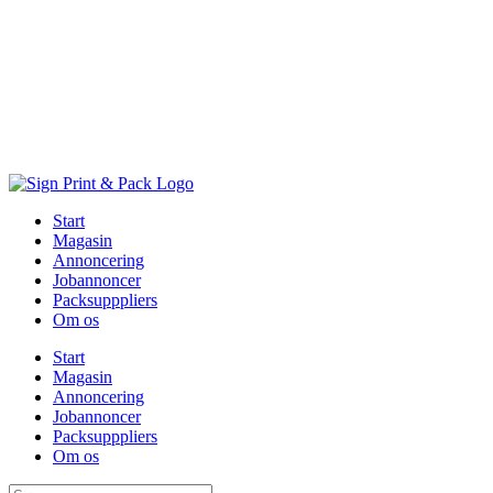
Skip
to
content
Start
Magasin
Annoncering
Jobannoncer
Packsupppliers
Om os
Start
Magasin
Annoncering
Jobannoncer
Packsupppliers
Om os
Søg