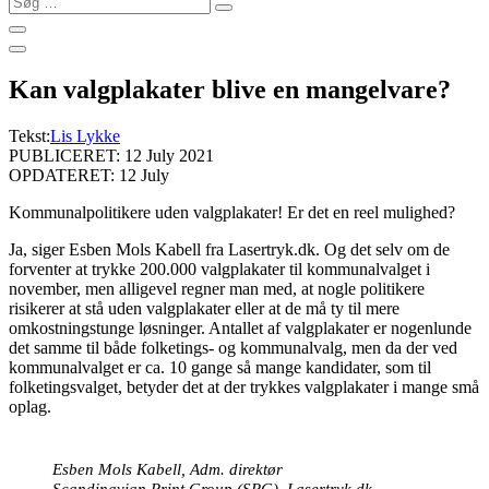
…
Kan valgplakater blive en mangelvare?
Tekst:
Lis Lykke
PUBLICERET: 12 July 2021
OPDATERET: 12 July
Kommunalpolitikere uden valgplakater! Er det en reel mulighed?
Ja, siger Esben Mols Kabell fra Lasertryk.dk. Og det selv om de
forventer at trykke 200.000 valgplakater til kommunalvalget i
november, men alligevel regner man med, at nogle politikere
risikerer at stå uden valgplakater eller at de må ty til mere
omkostningstunge løsninger. Antallet af valgplakater er nogenlunde
det samme til både folketings- og kommunalvalg, men da der ved
kommunalvalget er ca. 10 gange så mange kandidater, som til
folketingsvalget, betyder det at der trykkes valgplakater i mange små
oplag.
Esben Mols Kabell, Adm. direktør
Scandinavian Print Group (SPG). Lasertryk.dk