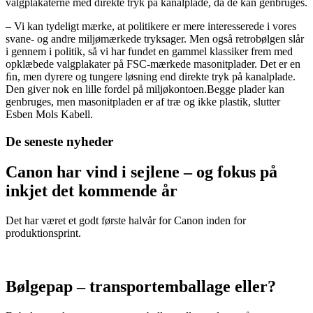
valgplakaterne med direkte tryk på kanalplade, da de kan genbruges.
– Vi kan tydeligt mærke, at politikere er mere interesserede i vores
svane- og andre miljømærkede tryksager. Men også retrobølgen slår
i gennem i politik, så vi har fundet en gammel klassiker frem med
opklæbede valgplakater på FSC-mærkede masonitplader. Det er en
ﬁn, men dyrere og tungere løsning end direkte tryk på kanalplade.
Den giver nok en lille fordel på miljøkontoen.Begge plader kan
genbruges, men masonitpladen er af træ og ikke plastik, slutter
Esben Mols Kabell.
De seneste nyheder
Canon har vind i sejlene – og fokus på
inkjet det kommende år
Det har været et godt første halvår for Canon inden for
produktionsprint.
Bølgepap – transportemballage eller?