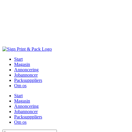
Skip
to
content
Start
Magasin
Annoncering
Jobannoncer
Packsupppliers
Om os
Start
Magasin
Annoncering
Jobannoncer
Packsupppliers
Om os
Søg