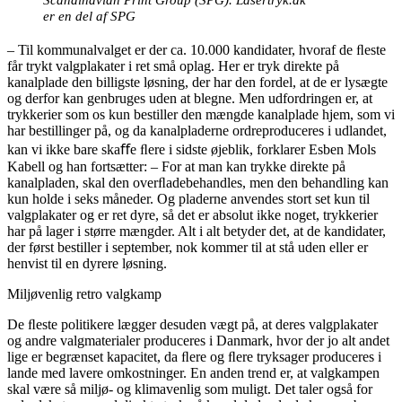
er en del af SPG
– Til kommunalvalget er der ca. 10.000 kandidater, hvoraf de ﬂeste
får trykt valgplakater i ret små oplag. Her er tryk direkte på
kanalplade den billigste løsning, der har den fordel, at de er lysægte
og derfor kan genbruges uden at blegne. Men udfordringen er, at
trykkerier som os kun bestiller den mængde kanalplade hjem, som vi
har bestillinger på, og da kanalpladerne ordreproduceres i udlandet,
kan vi ikke bare skaﬀe ﬂere i sidste øjeblik, forklarer Esben Mols
Kabell og han fortsætter: – For at man kan trykke direkte på
kanalpladen, skal den overﬂadebehandles, men den behandling kan
kun holde i seks måneder. Og pladerne anvendes stort set kun til
valgplakater og er ret dyre, så det er absolut ikke noget, trykkerier
har på lager i større mængder. Alt i alt betyder det, at de kandidater,
der først bestiller i september, nok kommer til at stå uden eller er
henvist til en dyrere løsning.
Miljøvenlig retro valgkamp
De ﬂeste politikere lægger desuden vægt på, at deres valgplakater
og andre valgmaterialer produceres i Danmark, hvor der jo alt andet
lige er begrænset kapacitet, da ﬂere og ﬂere tryksager produceres i
lande med lavere omkostninger. En anden trend er, at valgkampen
skal være så miljø- og klimavenlig som muligt. Det taler også for