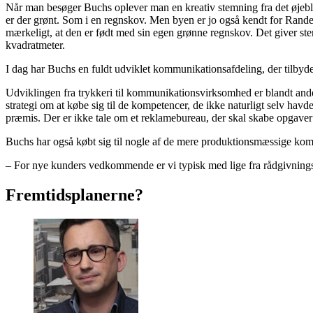
Når man besøger Buchs oplever man en kreativ stemning fra det øjeblik
er der grønt. Som i en regnskov. Men byen er jo også kendt for Rand
mærkeligt, at den er født med sin egen grønne regnskov. Det giver ste
kvadratmeter.
I dag har Buchs en fuldt udviklet kommunikationsafdeling, der tilbyder
Udviklingen fra trykkeri til kommunikationsvirksomhed er blandt and
strategi om at købe sig til de kompetencer, de ikke naturligt selv havd
præmis. Der er ikke tale om et reklamebureau, der skal skabe opgaver ti
Buchs har også købt sig til nogle af de mere produktionsmæssige kompe
– For nye kunders vedkommende er vi typisk med lige fra rådgivningsf
Fremtidsplanerne?