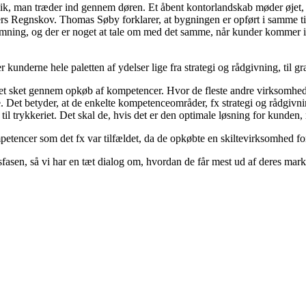
, man træder ind gennem døren. Et åbent kontorlandskab møder øjet, men
ers Regnskov. Thomas Søby forklarer, at bygningen er opført i samme 
mning, og der er noget at tale om med det samme, når kunder kommer i hu
 kunderne hele paletten af ydelser lige fra strategi og rådgivning, til 
et sket gennem opkøb af kompetencer. Hvor de fleste andre virksomheder
e. Det betyder, at de enkelte kompetenceområder, fx strategi og rådgivni
l trykkeriet. Det skal de, hvis det er den optimale løsning for kunden, m
tencer som det fx var tilfældet, da de opkøbte en skiltevirksomhed for
asen, så vi har en tæt dialog om, hvordan de får mest ud af deres mar