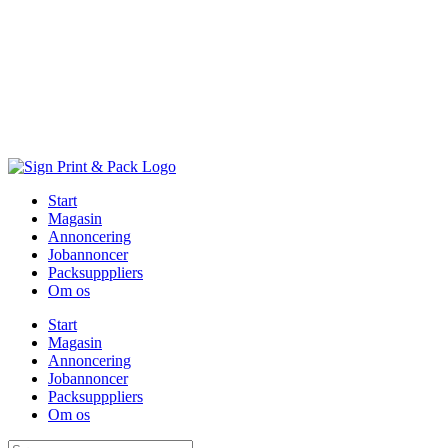
Skip
to
content
Start
Magasin
Annoncering
Jobannoncer
Packsupppliers
Om os
Start
Magasin
Annoncering
Jobannoncer
Packsupppliers
Om os
Søg