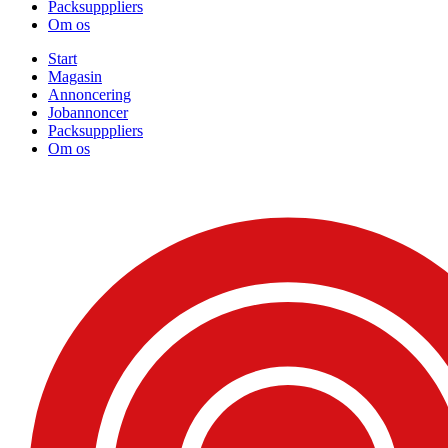
Packsupppliers
Om os
Start
Magasin
Annoncering
Jobannoncer
Packsupppliers
Om os