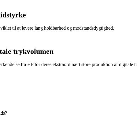
lidstyrke
dviklet til at levere lang holdbarhed og modstandsdygtighed.
itale trykvolumen
endelse fra HP for deres ekstraordinært store produktion af digitale t
ads?