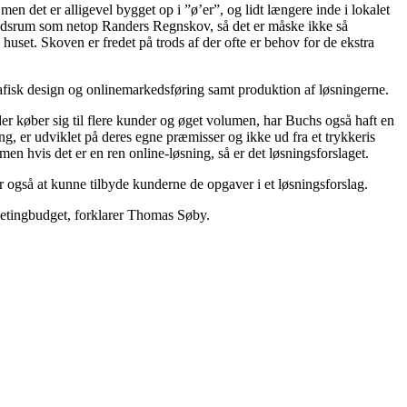
 det er alligevel bygget op i ”ø’er”, og lidt længere inde i lokalet
tidsrum som netop Randers Regnskov, så det er måske ikke så
set. Skoven er fredet på trods af der ofte er behov for de ekstra
grafisk design og onlinemarkedsføring samt produktion af løsningerne.
 køber sig til flere kunder og øget volumen, har Buchs også haft en
ng, er udviklet på deres egne præmisser og ikke ud fra et trykkeris
en hvis det er en ren online-løsning, så er det løsningsforslaget.
 også at kunne tilbyde kunderne de opgaver i et løsningsforslag.
ketingbudget, forklarer Thomas Søby.