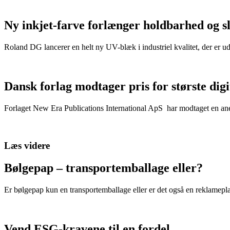
Ny inkjet-farve forlænger holdbarhed og s
Roland DG lancerer en helt ny UV-blæk i industriel kvalitet, der er u
Dansk forlag modtager pris for største dig
Forlaget New Era Publications International ApS har modtaget en anerk
Læs videre
Bølgepap – transportemballage eller?
Er bølgepap kun en transportemballage eller er det også en reklamepl
Vend ESG-kravene til en fordel