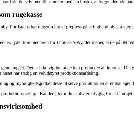
var i sin tid selv med til sammen med sin hustru, at bygge den vietnam
 som rugekasse
Søby. For Buchs har outsourcing af prepress på et highend niveau været 
etencer, lyder kommentaren fra Thomas Søby, der mener, at de på det re
ennemgået. Det er ikke vigtigt, at de kan producere alt inhouse. Det er 
 huset har stadig en veludstyret produktionsafdeling.
ning og myndighedsgodkendelse til selve produktionen af emballager, l
roduktions set-up i Randers, hvor du skal være dygtig for at få noget t
onsvirksomhed