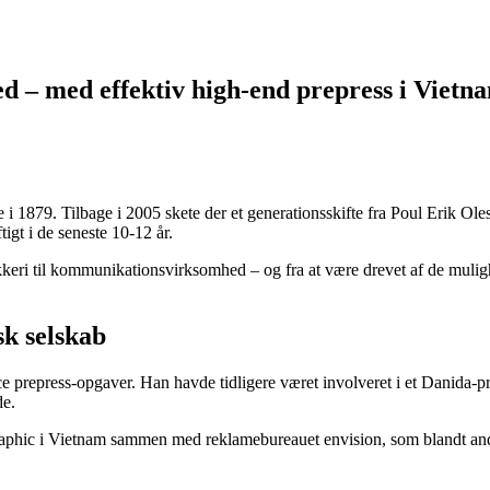
d – med effektiv high-end prepress i Vietn
1879. Tilbage i 2005 skete der et generationsskifte fra Poul Erik Ole
ftigt i de seneste 10-12 år.
rykkeri til kommunikationsvirksomhed – og fra at være drevet af de muligh
sk selskab
ce prepress-opgaver. Han havde tidligere været involveret i et Danida-pr
de.
aphic i Vietnam sammen med reklamebureauet envision, som blandt ande