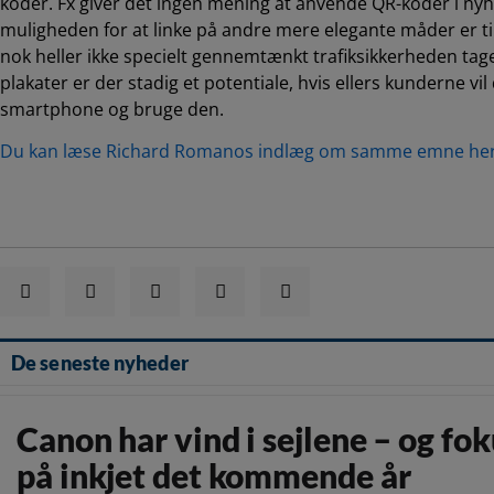
koder. Fx giver det ingen mening at anvende QR-koder i n
muligheden for at linke på andre mere elegante måder er til
nok heller ikke specielt gennemtænkt trafiksikkerheden tage
plakater er der stadig et potentiale, hvis ellers kunderne v
smartphone og bruge den.
Du kan læse Richard Romanos indlæg om samme emne her
De seneste nyheder
Canon har vind i sejlene – og fo
på inkjet det kommende år