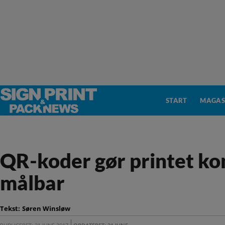
START
MAGAS
QR-koder gør printet k
målbar
Tekst:
Søren Winsløw