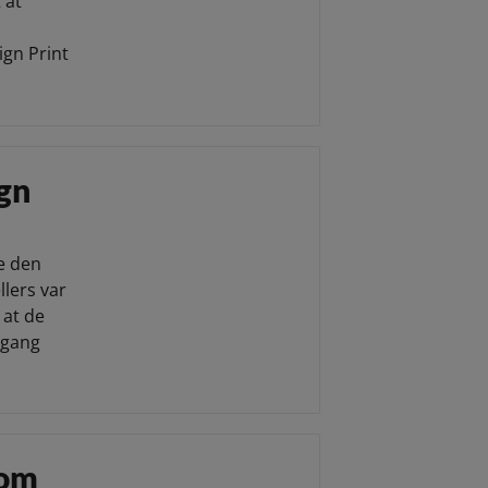
 at
ign Print
gn
e den
lers var
 at de
i gang
 om