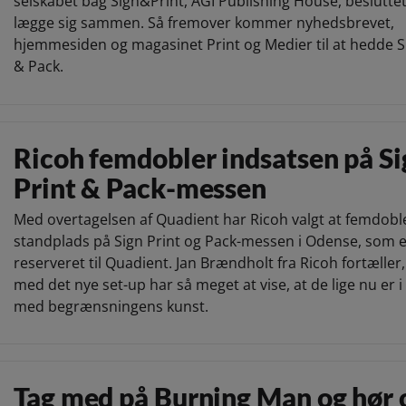
selskabet bag Sign&Print, AGI Publishing House, besluttet
lægge sig sammen. Så fremover kommer nyhedsbrevet,
hjemmesiden og magasinet Print og Medier til at hedde S
& Pack.
Ricoh femdobler indsatsen på Si
Print & Pack-messen
Med overtagelsen af Quadient har Ricoh valgt at femdobl
standplads på Sign Print og Pack-messen i Odense, som el
reserveret til Quadient. Jan Brændholt fra Ricoh fortæller,
med det nye set-up har så meget at vise, at de lige nu er 
med begrænsningens kunst.
Tag med på Burning Man og hør