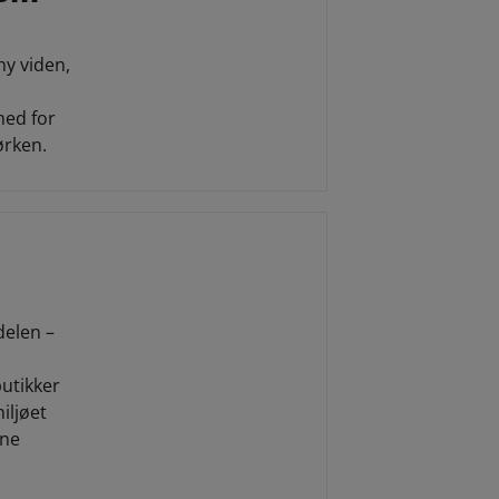
ny viden,
hed for
ørken.
delen –
butikker
iljøet
ene