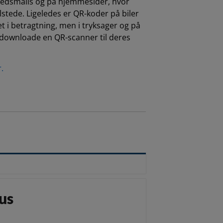
yhedsmails og på hjemmesider, hvor
stede. Ligeledes er QR-koder på biler
t i betragtning, men i tryksager og på
il downloade en QR-scanner til deres
.
kus