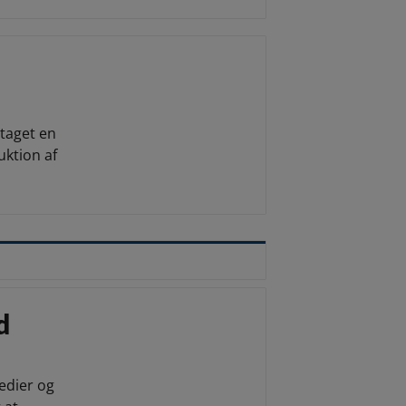
taget en
uktion af
d
edier og