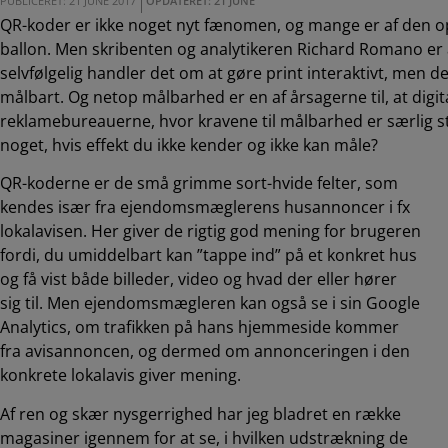
PUBLICERET: 21 JUNE 2017
OPDATERET: 21 JUNE
QR-koder er ikke noget nyt fænomen, og mange er af den opf
ballon. Men skribenten og analytikeren Richard Romano er 
selvfølgelig handler det om at gøre print interaktivt, men d
målbart. Og netop målbarhed er en af årsagerne til, at digit
reklamebureauerne, hvor kravene til målbarhed er særlig s
noget, hvis effekt du ikke kender og ikke kan måle?
QR-koderne er de små grimme sort-hvide felter, som
kendes især fra ejendomsmæglerens husannoncer i fx
lokalavisen. Her giver de rigtig god mening for brugeren
fordi, du umiddelbart kan ”tappe ind” på et konkret hus
og få vist både billeder, video og hvad der eller hører
sig til. Men ejendomsmægleren kan også se i sin Google
Analytics, om trafikken på hans hjemmeside kommer
fra avisannoncen, og dermed om annonceringen i den
konkrete lokalavis giver mening.
Af ren og skær nysgerrighed har jeg bladret en række
magasiner igennem for at se, i hvilken udstrækning de