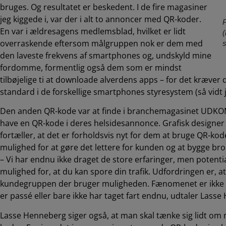
bruges. Og resultatet er beskedent. I de fire magasiner
jeg kiggede i, var der i alt to annoncer med QR-koder.
P
En var i ældresagens medlemsblad, hvilket er lidt
(
overraskende eftersom målgruppen nok er dem med
s
den laveste frekvens af smartphones og, undskyld mine
fordomme, formentlig også dem som er mindst
tilbøjelige ti at downloade alverdens apps – for det kræver
standard i de forskellige smartphones styresystem (så vidt j
Den anden QR-kode var at finde i branchemagasinet UDKOM, 
have en QR-kode i deres helsidesannonce. Grafisk designer 
fortæller, at det er forholdsvis nyt for dem at bruge QR-ko
mulighed for at gøre det lettere for kunden og at bygge bro
– Vi har endnu ikke draget de store erfaringer, men potential
mulighed for, at du kan spore din trafik. Udfordringen er, a
kundegruppen der bruger muligheden. Fænomenet er ikke ny
er passé eller bare ikke har taget fart endnu, udtaler Lass
Lasse Henneberg siger også, at man skal tænke sig lidt om 