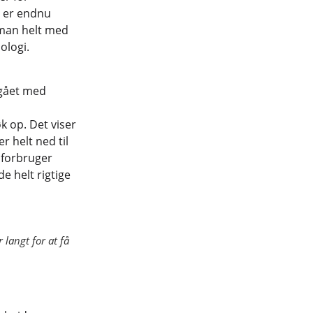
r er endnu
 man helt med
ologi.
 gået med
k op. Det viser
r helt ned til
 forbruger
e helt rigtige
 langt for at få