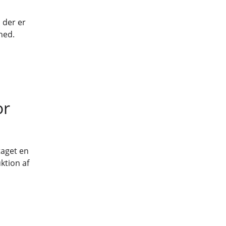
 der er
hed.
or
taget en
ktion af