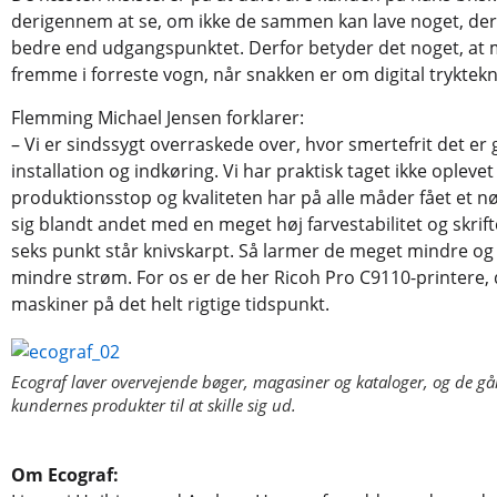
derigennem at se, om ikke de sammen kan lave noget, de
bedre end udgangspunktet. Derfor betyder det noget, at
fremme i forreste vogn, når snakken er om digital tryktekn
Flemming Michael Jensen forklarer:
– Vi er sindssygt overraskede over, hvor smertefrit det er
installation og indkøring. Vi har praktisk taget ikke oplevet
produktionsstop og kvaliteten har på alle måder fået et nø
sig blandt andet med en meget høj farvestabilitet og skrifte
seks punkt står knivskarpt. Så larmer de meget mindre og
mindre strøm. For os er de her Ricoh Pro C9110-printere, d
maskiner på det helt rigtige tidspunkt.
Ecograf laver overvejende bøger, magasiner og kataloger, og de går
kundernes produkter til at skille sig ud.
Om Ecograf: