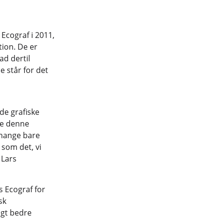
Ecograf i 2011,
tion. De er
ad dertil
e står for det
de grafiske
ge denne
r mange bare
 som det, vi
 Lars
s Ecograf for
sk
igt bedre