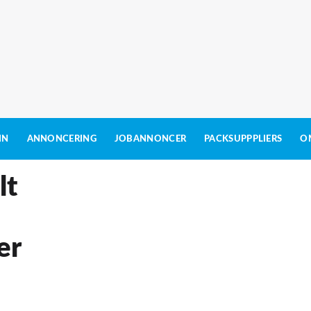
IN
ANNONCERING
JOBANNONCER
PACKSUPPPLIERS
O
lt
er