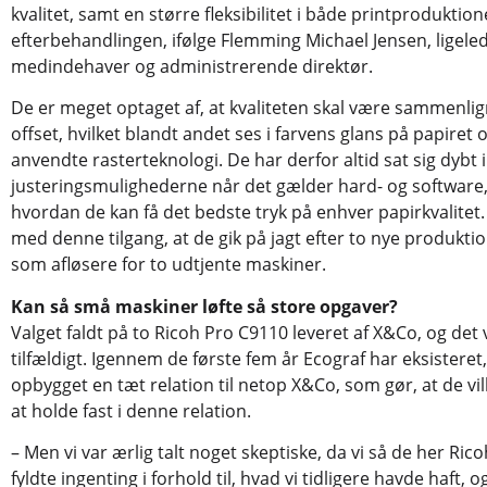
kvalitet, samt en større fleksibilitet i både printproduktio
efterbehandlingen, ifølge Flemming Michael Jensen, ligele
medindehaver og administrerende direktør.
De er meget optaget af, at kvaliteten skal være sammenli
offset, hvilket blandt andet ses i farvens glans på papiret 
anvendte rasterteknologi. De har derfor altid sat sig dybt i
justeringsmulighederne når det gælder hard- og software,
hvordan de kan få det bedste tryk på enhver papirkvalitet.
med denne tilgang, at de gik på jagt efter to nye produkti
som afløsere for to udtjente maskiner.
Kan så små maskiner løfte så store opgaver?
Valget faldt på to Ricoh Pro C9110 leveret af X&Co, og det 
tilfældigt. Igennem de første fem år Ecograf har eksisteret
opbygget en tæt relation til netop X&Co, som gør, at de vill
at holde fast i denne relation.
– Men vi var ærlig talt noget skeptiske, da vi så de her Ri
fyldte ingenting i forhold til, hvad vi tidligere havde haft, o