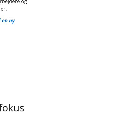
rbejdere og
er.
d en ny
 fokus