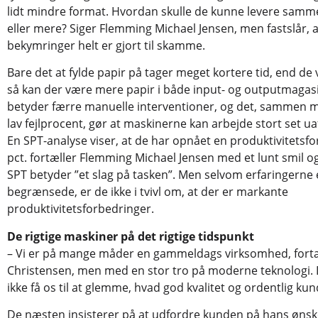
lidt mindre format. Hvordan skulle de kunne levere samm
eller mere? Siger Flemming Michael Jensen, men fastslår, a
bekymringer helt er gjort til skamme.
Bare det at fylde papir på tager meget kortere tid, end de v
så kan der være mere papir i både input- og outputmagasi
betyder færre manuelle interventioner, og det, sammen 
lav fejlprocent, gør at maskinerne kan arbejde stort set ua
En SPT-analyse viser, at de har opnået en produktivitetsf
pct. fortæller Flemming Michael Jensen med et lunt smil og 
SPT betyder ”et slag på tasken”. Men selvom erfaringerne
begrænsede, er de ikke i tvivl om, at der er markante
produktivitetsforbedringer.
De rigtige maskiner på det rigtige tidspunkt
– Vi er på mange måder en gammeldags virksomhed, fortæ
Christensen, men med en stor tro på moderne teknologi.
ikke få os til at glemme, hvad god kvalitet og ordentlig kun
De næsten insisterer på at udfordre kunden på hans ønsk