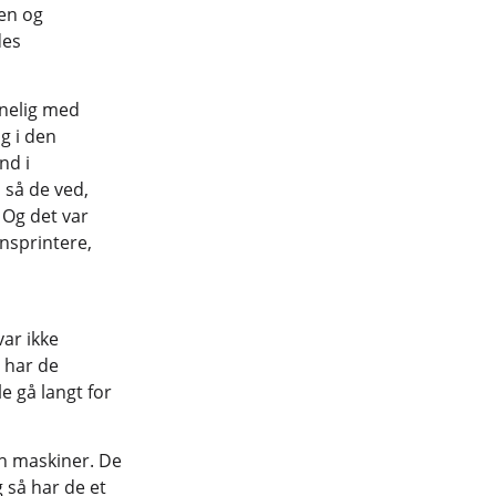
nen og
des
gnelig med
og i den
nd i
 så de ved,
 Og det var
onsprintere,
var ikke
, har de
e gå langt for
coh maskiner. De
g så har de et