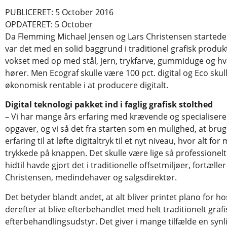
PUBLICERET: 5 October 2016
OPDATERET: 5 October
Da Flemming Michael Jensen og Lars Christensen startede 
var det med en solid baggrund i traditionel grafisk produk
vokset med op med stål, jern, trykfarve, gummiduge og hv
hører. Men Ecograf skulle være 100 pct. digital og Eco skull
økonomisk rentable i at producere digitalt.
Digital teknologi pakket ind i faglig grafisk stolthed
– Vi har mange års erfaring med krævende og specialisere
opgaver, og vi så det fra starten som en mulighed, at bru
erfaring til at løfte digitaltryk til et nyt niveau, hvor alt fo
trykkede på knappen. Det skulle være lige så professionelt
hidtil havde gjort det i traditionelle offsetmiljøer, fortæller
Christensen, medindehaver og salgsdirektør.
Det betyder blandt andet, at alt bliver printet plano for ho
derefter at blive efterbehandlet med helt traditionelt grafi
efterbehandlingsudstyr. Det giver i mange tilfælde en synl