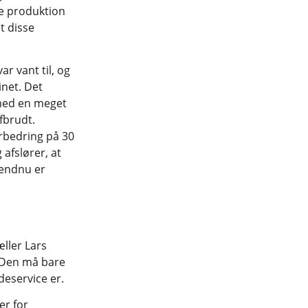
e produktion
t disse
ar vant til, og
net. Det
med en meget
fbrudt.
orbedring på 30
afslører, at
 endnu er
ller Lars
 Den må bare
deservice er.
er for