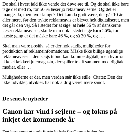
De skal i hvert fald ikke vende det døve øre til. Og de skal ikke bare
tage det med ro, for 56 % læser jo reklameaviserne. Og det er
mange. Ja, men hvor længe? Det kan da godt være, der går 10 år
eller mere, før den trykte reklameavis er blevet helt digitaliseret, men
det går den vej. Så i stedet for at sige, at
hele
56 % af danskerne
læser reklameaviser, skulle man nok i stedet sige
kun
56%, for
næste gang er det måske bare 46 %, og så 30 %, og ….
Skal man være positiv, så er der nok stadig muligheder for
produktion af reklameinformationer. Måske ikke billige ugentlige
reklameaviser – den slags tilbud kan komme digitalt, men hvorfor
ikke et lækkert julemagasin, der spiller totalt sammen med digitale
medier, eller …
Mulighederne er der, men verden står ikke stille. Citatet: Den der
ikke udvikler, afvikler, har nok aldrig været mere sandt.
De seneste nyheder
Canon har vind i sejlene – og fokus på
inkjet det kommende år
Det har været et godt første halvår for Canon inden for