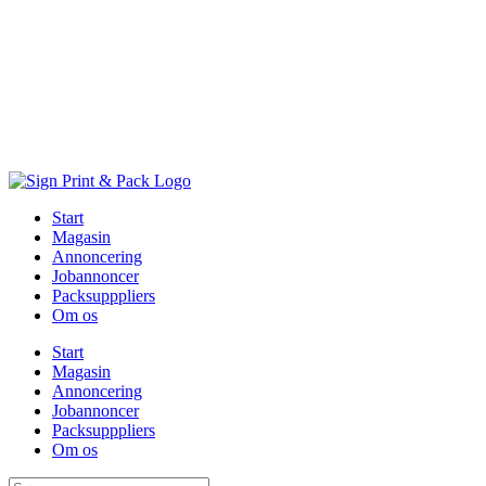
Skip
to
content
Start
Magasin
Annoncering
Jobannoncer
Packsupppliers
Om os
Start
Magasin
Annoncering
Jobannoncer
Packsupppliers
Om os
Søg