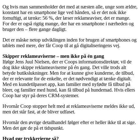
Og hvis man sammenholder det med at næsten alle, unge som ældre,
konstant har en smartphone lige ved hånden, så er det nok ikke
fornuftigt, at tænke: 56 %, der læser reklameaviser, det er mange.
For der er også rigtig mange, der har en smartphone i nærheden og
bruger den – flere gange dagligt.
Det er måske netop udviklingen inden for brugen af smartphones og
tablets med mere, der får Coop til at gå digitaliseringens vej.
Skipper reklameaviserne – men ikke på én gang
Ifølge Jens Juul Nielsen, der er Coops informationsdirektør, vil de
dog ikke skippe reklameaviserne på én gang. Det ville trods alt
betyde butikslukninger. Men for at kunne give kunderne, de tilbud,
der er relevante for de enkelte, er det nødvendigt at tænke digitalt.
Med en kundetilpasset app, kan familier med nyfødte få tilbud på
bleer, og familier med hund, kan få tilbud på hundemad. Hvis ellers
Coop har styr på deres CRM-systemer.
Hvornår Coop stopper helt med at reklameaviserne meldes ikke ud,
men det står fast, at de bliver udfaset.
Hvornår den øvrige detailhandel følger efter er heller ikke til at sige.
Men det gør de på et tidspunkt.
Hvad gør trykkerierne så?